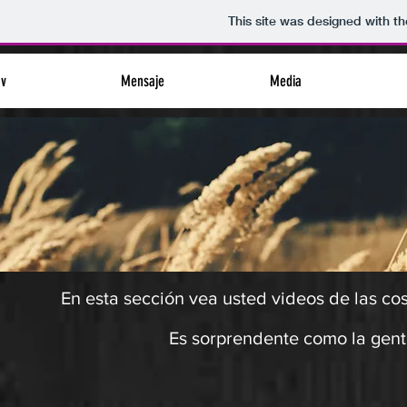
This site was designed with t
nv
Mensaje
Media
En esta sección vea usted videos de las co
Es sorprendente como la gent