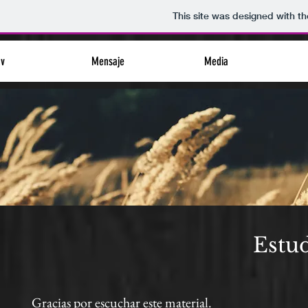
This site was designed with t
nv
Mensaje
Media
Estud
Gracias por escuchar este material.