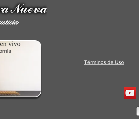
sticia
en vivo
ornia
Términos de Uso