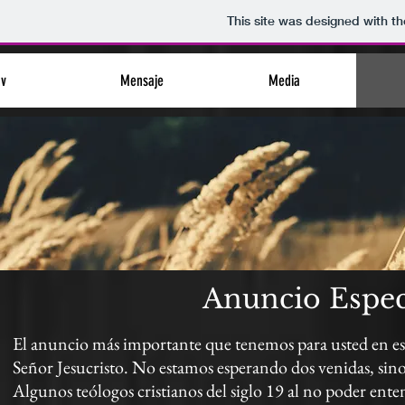
This site was designed with t
nv
Mensaje
Media
Anuncio Espec
El anuncio más importante que tenemos para usted en est
Señor Jesucristo. No estamos esperando dos venidas, sino
Algunos teólogos cristianos del siglo 19 al no poder ente